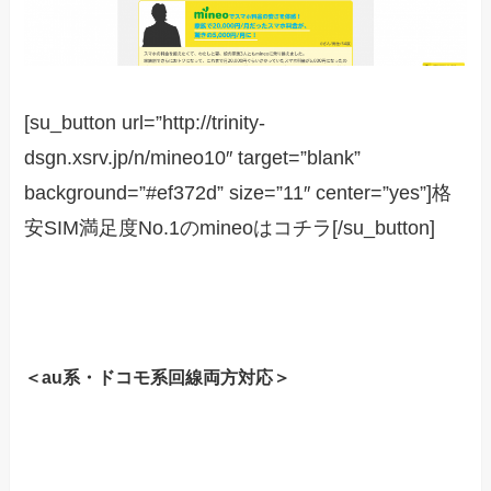
[su_button url=”http://trinity-
dsgn.xsrv.jp/n/mineo10″ target=”blank”
background=”#ef372d” size=”11″ center=”yes”]格
安SIM満足度No.1のmineoはコチラ[/su_button]
＜au系・ドコモ系回線両方対応＞