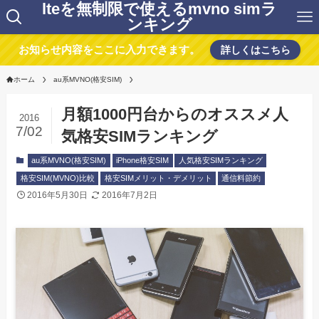
lteを無制限で使えるmvno simラ
ンキング
お知らせ内容をここに入力できます。
詳しくはこちら
ホーム
au系MVNO(格安SIM)
月額1000円台からのオススメ人
2016
7/02
気格安SIMランキング
au系MVNO(格安SIM)
iPhone格安SIM
人気格安SIMランキング
格安SIM(MVNO)比較
格安SIMメリット・デメリット
通信料節約
2016年5月30日
2016年7月2日