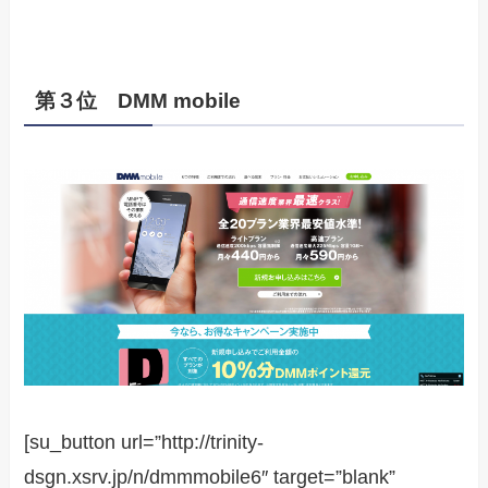
第３位 DMM mobile
[su_button url=”http://trinity-
dsgn.xsrv.jp/n/dmmmobile6″ target=”blank”