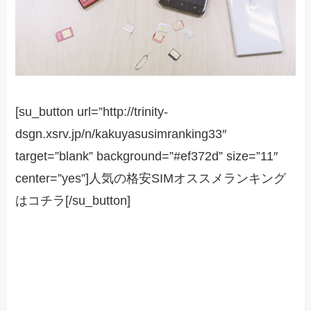
[su_button url=”http://trinity-
dsgn.xsrv.jp/n/kakuyasusimranking33″
target=”blank” background=”#ef372d” size=”11″
center=”yes”]人気の格安SIMオススメランキング
はコチラ[/su_button]