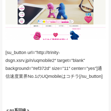
[su_button url=”http://trinity-
dsgn.xsrv.jp/n/uqmobile2″ target=”blank”
background=”#ef372d” size=”11″ center=”yes”]通
信速度業界No.1のUQmobileはコチラ[/su_button]
＜au系回線＞