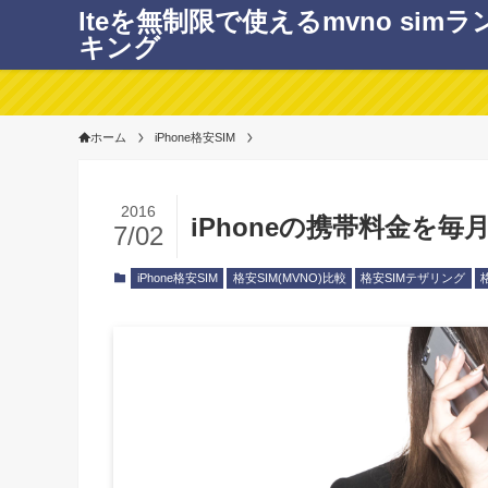
lteを無制限で使えるmvno simラ
キング
ホーム
iPhone格安SIM
2016
iPhoneの携帯料金を毎
7/02
iPhone格安SIM
格安SIM(MVNO)比較
格安SIMテザリング