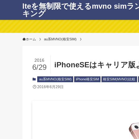
lteを無制限で使えるmvno simラ
キング
ホーム
au系MVNO(格安SIM)
2016
iPhoneSEはキャリア
6/29
au系MVNO(格安SIM)
iPhone格安SIM
格安SIM(MVNO)比較
2016年6月29日