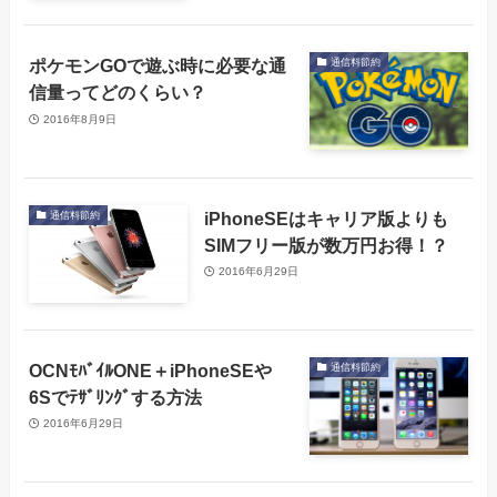
ポケモンGOで遊ぶ時に必要な通
通信料節約
信量ってどのくらい？
2016年8月9日
iPhoneSEはキャリア版よりも
通信料節約
SIMフリー版が数万円お得！？
2016年6月29日
OCNﾓﾊﾞｲﾙONE＋iPhoneSEや
通信料節約
6Sでﾃｻﾞﾘﾝｸﾞする方法
2016年6月29日