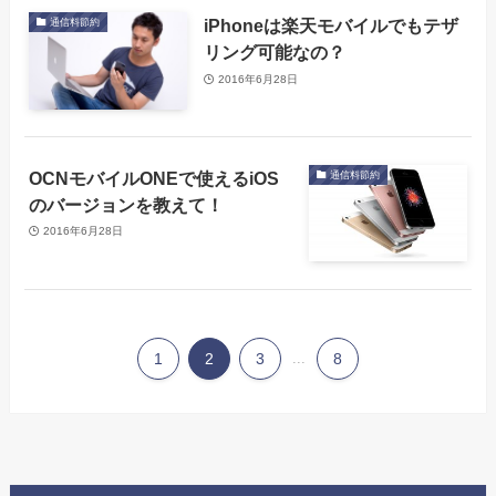
iPhoneは楽天モバイルでもテザ
通信料節約
リング可能なの？
2016年6月28日
OCNモバイルONEで使えるiOS
通信料節約
のバージョンを教えて！
2016年6月28日
1
2
3
...
8